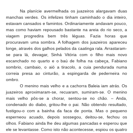
Na planície avermelhada os juazeiros alargavam duas
manchas verdes. Os infelizes tinham caminhado o dia inteiro,
estavam cansados e famintos. Ordinariamente andavam pouco,
mas como haviam repousado bastante na areia do rio seco, a
viagem progredira bem três léguas. Fazia horas que
procuravam uma sombra. A folhagem dos juazeiros apareceu
longe, através dos galhos pelados da caatinga rala. Arrastaram-
se para lá, devagar, Sinhá Vitória com o filho mais novo
escanchado no quarto e o baú de folha na cabeça, Fabiano
sombrio, cambaio, o aió a tiracolo, a cuia pendurada numa
correia presa ao cinturão, a espingarda de pederneira no
ombro.
O menino mais velho e a cachorra Baleia iam atrás. Os
juazeiros aproximaram-se, recuaram, sumiram-se. O menino
mais velho pôs-se a chorar, sentou-se no chão. – Anda,
condenado do diabo, gritou-lhe o pai. Não obtendo resultado,
fustigou-o com a bainha da faca de ponta. Mas o pequeno
esperneou acuado, depois sossegou, deitou-se, fechou os
olhos. Fabiano ainda lhe deu algumas pancadas e esperou que
ele se levantasse. Como isto não acontecesse, espiou os quatro