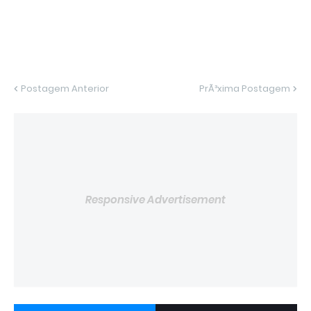
Postagem Anterior
PrÃ³xima Postagem
Responsive Advertisement