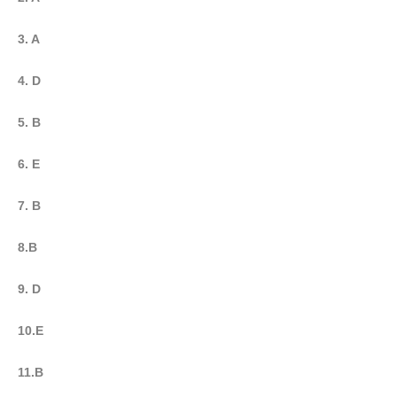
3. A
4. D
5. B
6. E
7. B
8.B
9. D
10.E
11.B