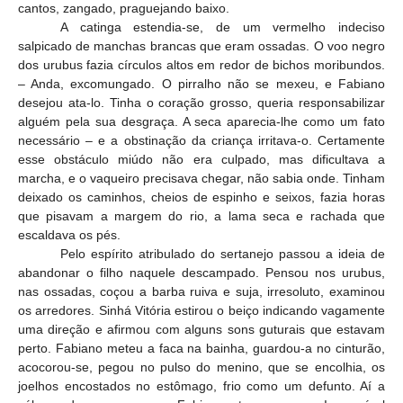
cantos, zangado, praguejando baixo.
A catinga estendia-se, de um vermelho indeciso
salpicado de manchas brancas que eram ossadas. O voo negro
dos urubus fazia círculos altos em redor de bichos moribundos.
– Anda, excomungado. O pirralho não se mexeu, e Fabiano
desejou ata-lo. Tinha o coração grosso, queria responsabilizar
alguém pela sua desgraça. A seca aparecia-lhe como um fato
necessário – e a obstinação da criança irritava-o. Certamente
esse obstáculo miúdo não era culpado, mas dificultava a
marcha, e o vaqueiro precisava chegar, não sabia onde. Tinham
deixado os caminhos, cheios de espinho e seixos, fazia horas
que pisavam a margem do rio, a lama seca e rachada que
escaldava os pés.
Pelo espírito atribulado do sertanejo passou a ideia de
abandonar o filho naquele descampado. Pensou nos urubus,
nas ossadas, coçou a barba ruiva e suja, irresoluto, examinou
os arredores. Sinhá Vitória estirou o beiço indicando vagamente
uma direção e afirmou com alguns sons guturais que estavam
perto. Fabiano meteu a faca na bainha, guardou-a no cinturão,
acocorou-se, pegou no pulso do menino, que se encolhia, os
joelhos encostados no estômago, frio como um defunto. Aí a