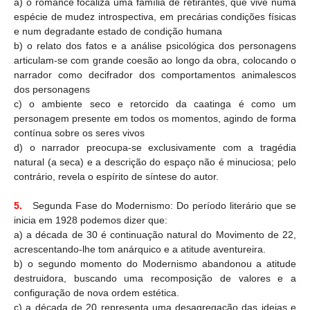
a) o romance focaliza uma família de retirantes, que vive numa
espécie de mudez introspectiva, em precárias condições físicas
e num degradante estado de condição humana
b) o relato dos fatos e a análise psicológica dos personagens
articulam-se com grande coesão ao longo da obra, colocando o
narrador como decifrador dos comportamentos animalescos
dos personagens
c) o ambiente seco e retorcido da caatinga é como um
personagem presente em todos os momentos, agindo de forma
contínua sobre os seres vivos
d) o narrador preocupa-se exclusivamente com a tragédia
natural (a seca) e a descrição do espaço não é minuciosa; pelo
contrário, revela o espírito de síntese do autor.
5.
Segunda Fase do Modernismo: Do período literário que se
inicia em 1928 podemos dizer que:
a) a década de 30 é continuação natural do Movimento de 22,
acrescentando-lhe tom anárquico e a atitude aventureira.
b) o segundo momento do Modernismo abandonou a atitude
destruidora, buscando uma recomposição de valores e a
configuração de nova ordem estética.
c) a década de 20 representa uma desagregação das ideias e