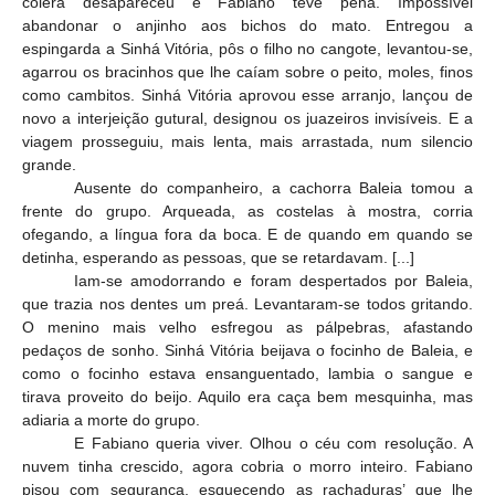
cólera desapareceu e Fabiano teve pena. Impossível
abandonar o anjinho aos bichos do mato. Entregou a
espingarda a Sinhá Vitória, pôs o filho no cangote, levantou-se,
agarrou os bracinhos que lhe caíam sobre o peito, moles, finos
como cambitos. Sinhá Vitória aprovou esse arranjo, lançou de
novo a interjeição gutural, designou os juazeiros invisíveis. E a
viagem prosseguiu, mais lenta, mais arrastada, num silencio
grande.
Ausente do companheiro, a cachorra Baleia tomou a
frente do grupo. Arqueada, as costelas à mostra, corria
ofegando, a língua fora da boca. E de quando em quando se
detinha, esperando as pessoas, que se retardavam. [...]
Iam-se amodorrando e foram despertados por Baleia,
que trazia nos dentes um preá. Levantaram-se todos gritando.
O menino mais velho esfregou as pálpebras, afastando
pedaços de sonho. Sinhá Vitória beijava o focinho de Baleia, e
como o focinho estava ensanguentado, lambia o sangue e
tirava proveito do beijo. Aquilo era caça bem mesquinha, mas
adiaria a morte do grupo.
E Fabiano queria viver. Olhou o céu com resolução. A
nuvem tinha crescido, agora cobria o morro inteiro. Fabiano
pisou com segurança, esquecendo as rachaduras’ que lhe