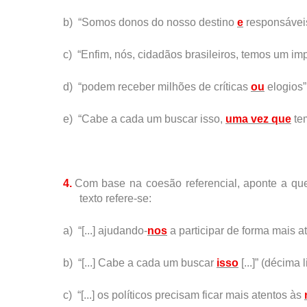
b)
“Somos donos do nosso destino
e
responsáveis
c)
“Enfim, nós, cidadãos brasileiros, temos um im
d)
“podem receber milhões de críticas
ou
elogios”
e)
“Cabe a cada um buscar isso,
uma vez que
te
4.
Com base na coesão referencial, aponte a qu
texto refere-se:
a)
“[...] ajudando-
nos
a participar de forma mais at
b)
“[...] Cabe a cada um buscar
isso
[...]” (décima 
c)
“[...] os políticos precisam ficar mais atentos às