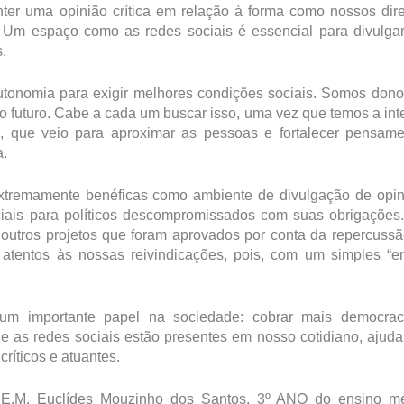
ter uma opinião crítica em relação à forma como nossos dire
. Um espaço como as redes sociais é essencial para divulg
.
autonomia para exigir melhores condições sociais. Somos don
o futuro. Cabe a cada um buscar isso, uma vez que temos a int
, que veio para aproximar as pessoas e fortalecer pensame
a.
extremamente benéficas como ambiente de divulgação de opin
ciais para políticos descompromissados com suas obrigaçõe
 outros projetos que foram aprovados por conta da repercuss
s atentos às nossas reivindicações, pois, com um simples “en
s um importante papel na sociedade: cobrar mais democrac
e as redes sociais estão presentes em nosso cotidiano, ajud
críticos e atuantes.
E.E.E.M. Euclídes Mouzinho dos Santos, 3º ANO do ensino mé