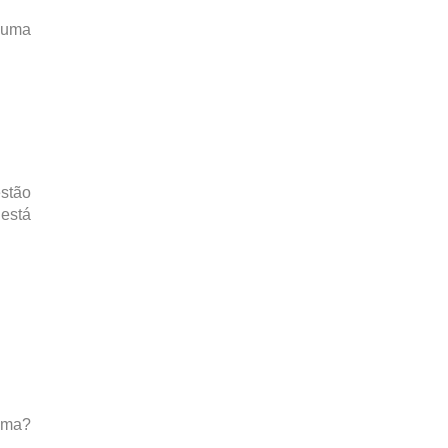
s uma
stão
 está
ema?