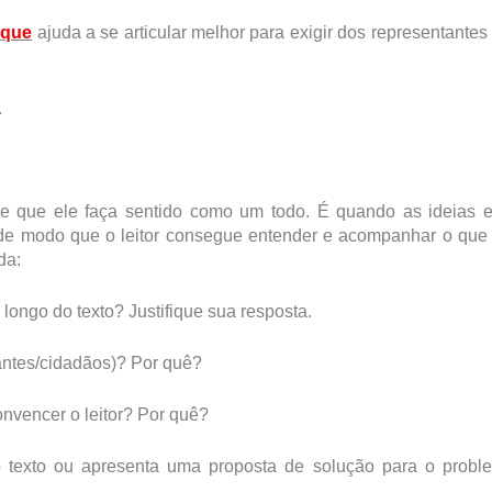
r
que
ajuda a se articular melhor para exigir dos representante
.
te que ele faça sentido como um todo. É quando as ideias e
, de modo que o leitor consegue entender e acompanhar o que
da:
longo do texto? Justifique sua resposta.
antes/cidadãos)? Por quê?
onvencer o leitor? Por quê?
do texto ou apresenta uma proposta de solução para o probl