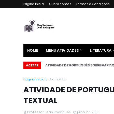
Página Inicial
Quem somos
Termos e Condições
HOME
MENU ATIVIDADES
LITERATURA
ATIVIDADE DE PORTUGUÊS SOBRE VARIAÇÃ
ACESSE
Página inicial
Gramática
ATIVIDADE DE PORTUGU
TEXTUAL
Professor Jean Rodrigues
julho 27, 2013