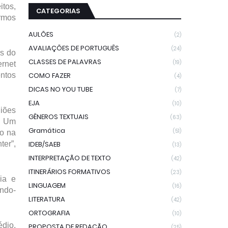
itos,
CATEGORIAS
armos
AULÕES
(2)
AVALIAÇÕES DE PORTUGUÊS
(24)
os do
CLASSES DE PALAVRAS
(19)
ernet
ntos
COMO FAZER
(4)
DICAS NO YOU TUBE
(7)
EJA
(10)
iões
GÊNEROS TEXTUAIS
(63)
s. Um
Gramática
(51)
ão na
ter”,
IDEB/SAEB
(13)
INTERPRETAÇÃO DE TEXTO
(42)
ITINERÁRIOS FORMATIVOS
(23)
ia e
LINGUAGEM
(16)
ando-
LITERATURA
(42)
ORTOGRAFIA
(10)
dio,
PROPOSTA DE REDAÇÃO
(25)