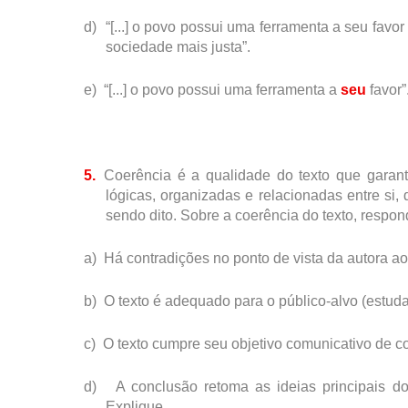
d)
“[...] o povo possui uma ferramenta a seu favo
sociedade mais justa”.
e)
“[...] o povo possui uma ferramenta a
seu
favor”
5.
Coerência é a qualidade do texto que garan
lógicas, organizadas e relacionadas entre si
sendo dito. Sobre a coerência do texto, respon
a)
Há contradições no ponto de vista da autora ao 
b)
O texto é adequado para o público-alvo (estud
c)
O texto cumpre seu objetivo comunicativo de c
d)
A conclusão retoma as ideias principais 
Explique.