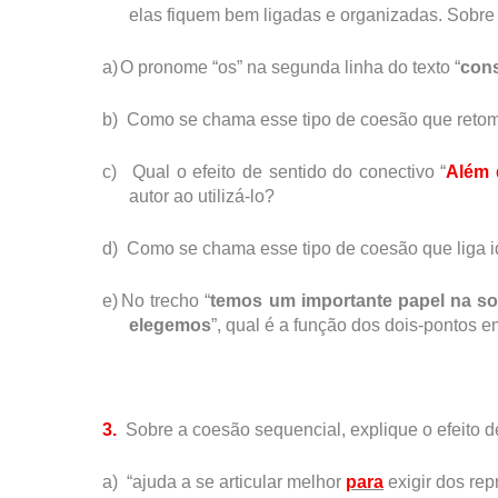
elas fiquem bem ligadas e organizadas. Sobre
a)
O pronome “os” na segunda linha do texto “
cons
b)
Como se chama esse tipo de coesão que retom
c)
Qual o efeito de sentido do conectivo “
Além 
autor ao utilizá-lo?
d)
Como se chama esse tipo de coesão que liga id
e)
No trecho “
temos um importante papel na s
elegemos
”, qual é a função dos dois-pontos 
3.
Sobre a coesão sequencial, explique o efeito d
a)
“ajuda a se articular melhor
para
exigir dos re