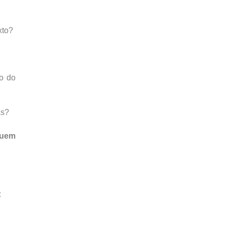
xto?
vo do
as?
quem
: