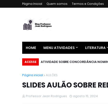
Página Inicial
Quem somos
Termos e Condições
HOME
MENU ATIVIDADES
LITERATURA
ATIVIDADE SOBRE CONCORDÂNCIA NOMI
ACESSE
Página inicial
AULÕES
SLIDES AULÃO SOBRE R
Professor Jean Rodrigues
agosto 15, 2024