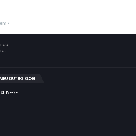
gem
ando
ores
MEU OUTRO BLOG
SITIVE-SE