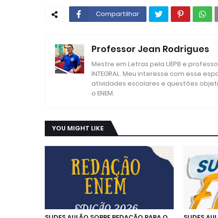
Compartilhar
Professor Jean Rodrigues
Mestre em Letras pela UEPB e profess
INTEGRAL. Meu interesse com esse esp
atividades escolares e questões objet
o ENEM.
YOU MIGHT LIKE
SLIDES AULÃO SOBRE REDAÇÃO PARA O
SLIDES AU