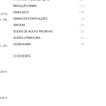
REDAÇÃO ENEM
(24)
SIMULADO
(46)
urso
SINAIS DE PONTUAÇÃO
a de
(4)
SINTAXE
(19)
SLIDES DE AULAS PRONTAS
(25)
SLIDES LITERATURA
(10)
SONDAGEM
(14)
o do
COOKIES
quem
para