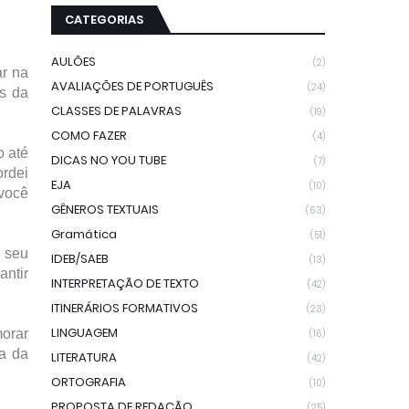
CATEGORIAS
AULÕES
(2)
ar na
AVALIAÇÕES DE PORTUGUÊS
(24)
s da
CLASSES DE PALAVRAS
(19)
COMO FAZER
(4)
o até
DICAS NO YOU TUBE
(7)
ordei
EJA
(10)
 você
GÊNEROS TEXTUAIS
(63)
Gramática
(51)
e seu
IDEB/SAEB
(13)
antir
INTERPRETAÇÃO DE TEXTO
(42)
ITINERÁRIOS FORMATIVOS
(23)
LINGUAGEM
orar
(16)
ia da
LITERATURA
(42)
ORTOGRAFIA
(10)
PROPOSTA DE REDAÇÃO
(25)