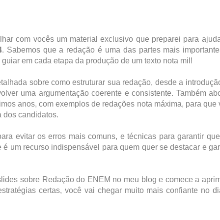
lhar com vocês um material exclusivo que preparei para ajud
4
. Sabemos que a redação é uma das partes mais importante
te guiar em cada etapa da produção de um texto nota mil!
talhada sobre como estruturar sua redação, desde a introduçã
volver uma argumentação coerente e consistente. Também ab
ltimos anos, com exemplos de redações nota máxima, para que
a dos candidatos.
para evitar os erros mais comuns, e técnicas para garantir qu
se é um recurso indispensável para quem quer se destacar e gar
 slides sobre Redação do ENEM no meu blog e comece a aprim
tratégias certas, você vai chegar muito mais confiante no d