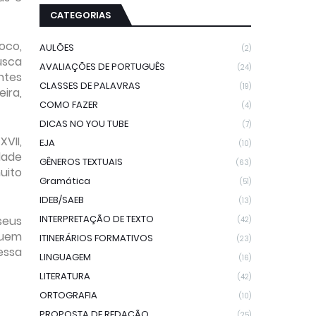
CATEGORIAS
oco,
AULÕES
(2)
usca
AVALIAÇÕES DE PORTUGUÊS
(24)
ntes
CLASSES DE PALAVRAS
(19)
ira,
COMO FAZER
(4)
DICAS NO YOU TUBE
(7)
VII,
EJA
(10)
dade
GÊNEROS TEXTUAIS
(63)
uito
Gramática
(51)
IDEB/SAEB
(13)
INTERPRETAÇÃO DE TEXTO
seus
(42)
quem
ITINERÁRIOS FORMATIVOS
(23)
essa
LINGUAGEM
(16)
LITERATURA
(42)
ORTOGRAFIA
(10)
PROPOSTA DE REDAÇÃO
(25)