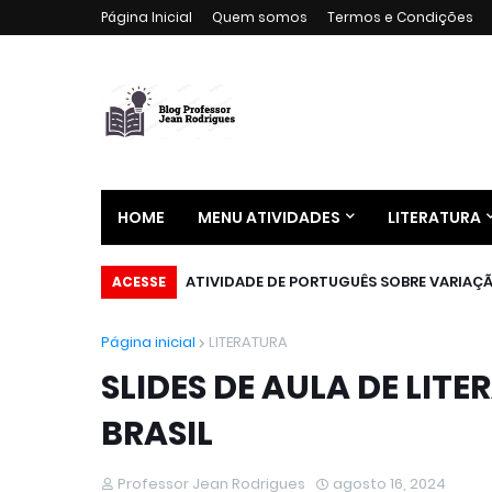
Página Inicial
Quem somos
Termos e Condições
HOME
MENU ATIVIDADES
LITERATURA
ATIVIDADE DE PORTUGUÊS SOBRE VARIAÇÃ
ACESSE
Página inicial
LITERATURA
SLIDES DE AULA DE LIT
BRASIL
Professor Jean Rodrigues
agosto 16, 2024