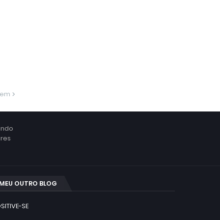
gem
ando
ores
MEU OUTRO BLOG
SITIVE-SE