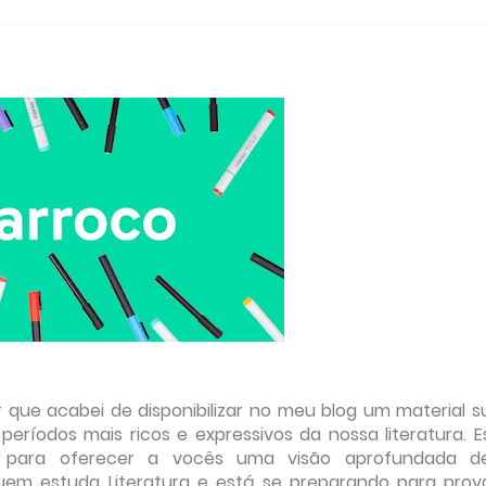
 que acabei de disponibilizar no meu blog um material s
períodos mais ricos e expressivos da nossa literatura. E
s para oferecer a vocês uma visão aprofundada d
quem estuda Literatura e está se preparando para prov