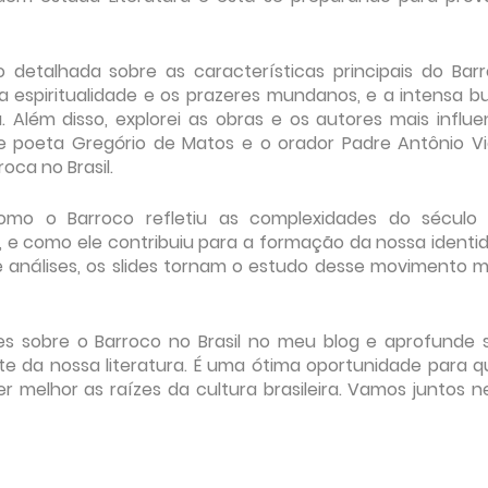
 detalhada sobre as características principais do Barr
 a espiritualidade e os prazeres mundanos, e a intensa b
 Além disso, explorei as obras e os autores mais influe
 poeta Gregório de Matos e o orador Padre Antônio Vie
oca no Brasil.
omo o Barroco refletiu as complexidades do século X
o, e como ele contribuiu para a formação da nossa identi
 e análises, os slides tornam o estudo desse movimento m
des sobre o Barroco no Brasil no meu blog e aprofunde 
e da nossa literatura. É uma ótima oportunidade para 
melhor as raízes da cultura brasileira. Vamos juntos n