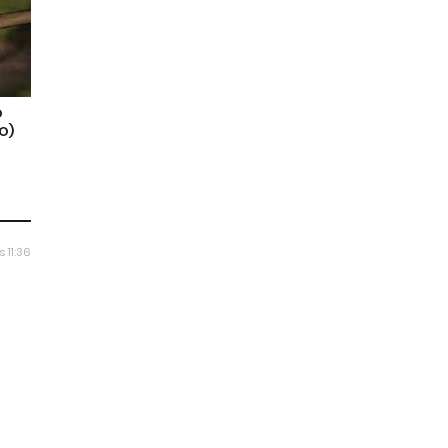
O
O)
 11:36