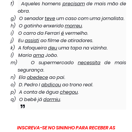
f)
Aqueles homens
precisam
de mais mão de
obra.
g)
O senador
teve
um caso com uma jornalista.
h)
O gatinho enxerido
morreu
.
i)
O carro da Ferrari
é
vermelho.
j)
Eu
assisti
ao filme de atiradores.
k)
A fofoqueira
deu
uma tapa na vizinha.
l)
Maria
ama
João.
m)
O supermercado
necessita
de mais
segurança.
n)
Ela
obedece
ao pai.
o)
D. Pedro I
abdicou
ao trono real.
p)
A conta de água
chegou
.
q)
O bebê já
dormiu
.
INSCREVA-SE NO SININHO PARA RECEBER AS