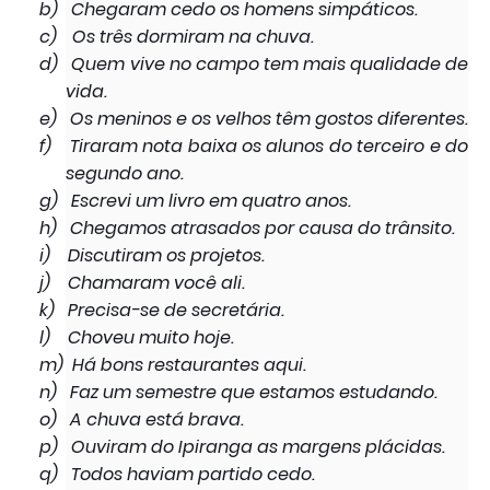
b)
Chegaram cedo os homens simpáticos.
c)
Os três dormiram na chuva.
d)
Quem vive no campo tem mais qualidade de
vida.
e)
Os meninos e os velhos têm gostos diferentes.
f)
Tiraram nota baixa os alunos do terceiro e do
segundo ano.
g)
Escrevi um livro em quatro anos.
h)
Chegamos atrasados por causa do trânsito.
i)
Discutiram os projetos.
j)
Chamaram você ali.
k)
Precisa-se de secretária.
l)
Choveu muito hoje.
m)
Há bons restaurantes aqui.
n)
Faz um semestre que estamos estudando.
o)
A chuva está brava.
p)
Ouviram do Ipiranga as margens plácidas.
q)
Todos haviam partido cedo.