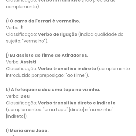
Classificação:
Verbo intransitivo
(não precisa de
complemento).
i)
O carro da Ferrari é vermelho.
Verbo:
É
Classificação:
Verbo de ligação
(indica qualidade do
sujeito: "vermelho").
j)
Eu assisto ao filme de Atiradores.
Verbo:
Assisti
Classificação:
Verbo transitivo indireto
(complemento
introduzido por preposição: "ao filme").
k)
A fofoqueira deu uma tapa na vizinha.
Verbo:
Deu
Classificação:
Verbo transitivo direto e indireto
(complementos: "uma tapa" [direto] e "na vizinho"
[indireto]).
l)
Maria ama João.