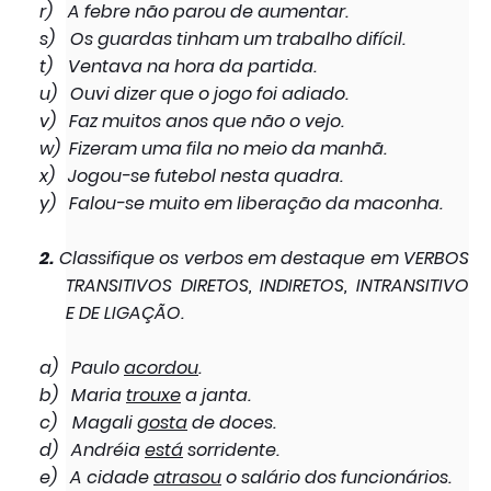
r)
A febre não parou de aumentar.
s)
Os guardas tinham um trabalho difícil.
t)
Ventava na hora da partida.
u)
Ouvi dizer que o jogo foi adiado.
v)
Faz muitos anos que não o vejo.
w)
Fizeram uma fila no meio da manhã.
x)
Jogou-se futebol nesta quadra.
y)
Falou-se muito em liberação da maconha.
2.
Classifique os verbos em destaque em VERBOS
TRANSITIVOS DIRETOS, INDIRETOS, INTRANSITIVO
E DE LIGAÇÃO.
a)
Paulo
acordou
.
b)
Maria
trouxe
a janta.
c)
Magali
gosta
de doces.
d)
Andréia
está
sorridente.
e)
A cidade
atrasou
o salário dos funcionários.