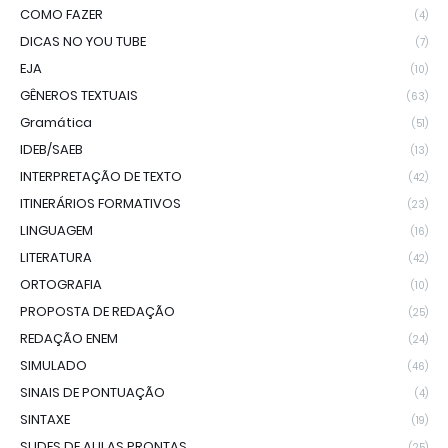
COMO FAZER
(4)
DICAS NO YOU TUBE
(7)
EJA
(10)
GÊNEROS TEXTUAIS
(63)
Gramática
(51)
IDEB/SAEB
(13)
INTERPRETAÇÃO DE TEXTO
(42)
ITINERÁRIOS FORMATIVOS
(23)
LINGUAGEM
(16)
LITERATURA
(42)
ORTOGRAFIA
(10)
PROPOSTA DE REDAÇÃO
(25)
REDAÇÃO ENEM
(24)
SIMULADO
(46)
SINAIS DE PONTUAÇÃO
(4)
SINTAXE
(19)
SLIDES DE AULAS PRONTAS
(25)