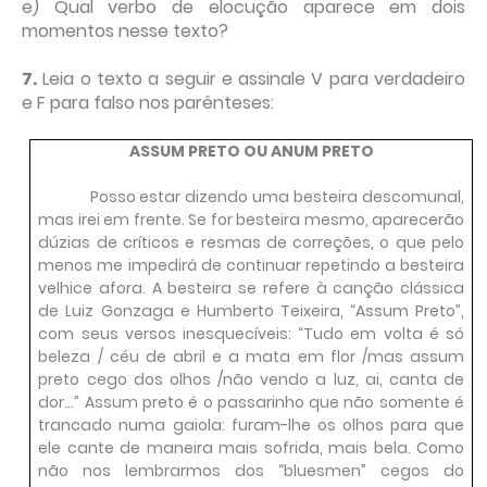
e) Qual verbo de elocução aparece em dois
momentos nesse texto?
7.
Leia o texto a seguir e assinale V para verdadeiro
e F para falso nos parênteses:
ASSUM PRETO OU ANUM PRETO
Posso estar dizendo uma besteira descomunal,
mas irei em frente. Se for besteira mesmo, aparecerão
dúzias de críticos e resmas de correções, o que pelo
menos me impedirá de continuar repetindo a besteira
velhice afora. A besteira se refere à canção clássica
de Luiz Gonzaga e Humberto Teixeira, “Assum Preto”,
com seus versos inesquecíveis: “Tudo em volta é só
beleza / céu de abril e a mata em flor /mas assum
preto cego dos olhos /não vendo a luz, ai, canta de
dor...” Assum preto é o passarinho que não somente é
trancado numa gaiola: furam-lhe os olhos para que
ele cante de maneira mais sofrida, mais bela. Como
não nos lembrarmos dos “bluesmen” cegos do