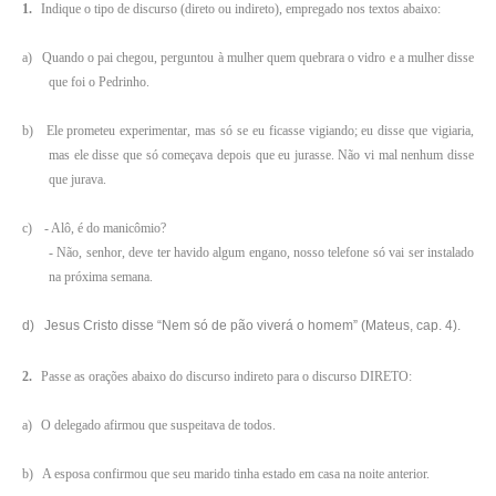
1.
Indique o tipo de discurso (direto ou indireto), empregado nos textos abaixo:
a)
Quando o pai chegou, perguntou à mulher quem quebrara o vidro e a mulher disse
que foi o Pedrinho.
b)
Ele prometeu experimentar, mas só se eu ficasse vigiando; eu disse que vigiaria,
mas ele disse que só começava depois que eu jurasse. Não vi mal nenhum disse
que jurava.
c)
- Alô, é do manicômio?
- Não, senhor, deve ter havido algum engano, nosso telefone só vai ser instalado
na próxima semana.
d) Jesus Cristo disse “Nem só de pão viverá o homem” (Mateus, cap. 4).
2.
Passe as orações abaixo do discurso indireto para o discurso DIRETO:
a)
O delegado afirmou que suspeitava de todos.
b)
A esposa confirmou que seu marido tinha estado em casa na noite anterior.