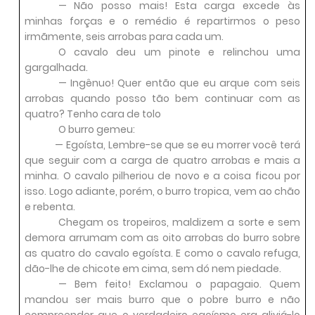
— Não posso mais! Esta carga excede às
minhas forças e o remédio é repartirmos o peso
irmãmente, seis arrobas para cada um.
O cavalo deu um pinote e relinchou uma
gargalhada.
— Ingênuo! Quer então que eu arque com seis
arrobas quando posso tão bem continuar com as
quatro? Tenho cara de tolo
O burro gemeu:
— Egoísta, Lembre-se que se eu morrer você terá
que seguir com a carga de quatro arrobas e mais a
minha. O cavalo pilheriou de novo e a coisa ficou por
isso. Logo adiante, porém, o burro tropica, vem ao chão
e rebenta.
Chegam os tropeiros, maldizem a sorte e sem
demora arrumam com as oito arrobas do burro sobre
as quatro do cavalo egoísta. E como o cavalo refuga,
dão-lhe de chicote em cima, sem dó nem piedade.
— Bem feito! Exclamou o papagaio. Quem
mandou ser mais burro que o pobre burro e não