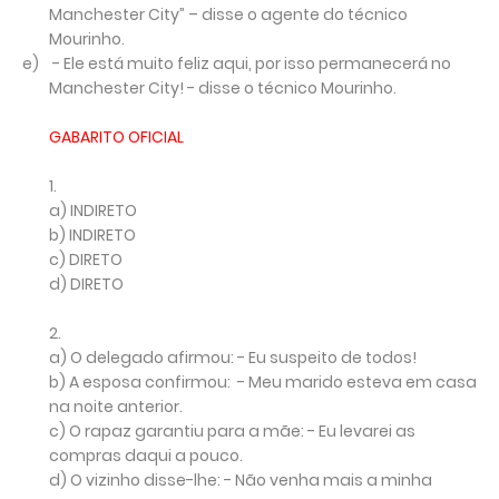
Manchester City” – disse o agente do técnico
Mourinho.
e)
- Ele está muito feliz aqui, por isso permanecerá no
Manchester City! - disse o técnico Mourinho.
GABARITO OFICIAL
1.
a)
INDIRETO
b)
INDIRETO
c)
DIRETO
d)
DIRETO
2.
a)
O delegado afirmou: - Eu suspeito de todos!
b)
A esposa confirmou: - Meu marido esteva em casa
na noite anterior.
c)
O rapaz garantiu para a mãe: - Eu levarei as
compras daqui a pouco.
d)
O vizinho disse-lhe: - Não venha mais a minha