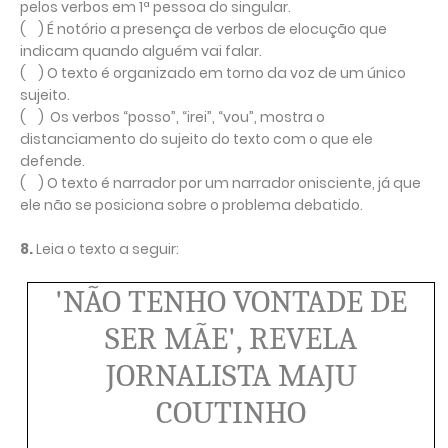
pelos verbos em 1ª pessoa do singular.
( ) É notório a presença de verbos de elocução que
indicam quando alguém vai falar.
( ) O texto é organizado em torno da voz de um único
sujeito.
( ) Os verbos “posso”, “irei”, “vou”, mostra o
distanciamento do sujeito do texto com o que ele
defende.
( ) O texto é narrador por um narrador onisciente, já que
ele não se posiciona sobre o problema debatido.
8.
Leia o texto a seguir:
'NÃO TENHO VONTADE DE
SER MÃE', REVELA
JORNALISTA MAJU
COUTINHO