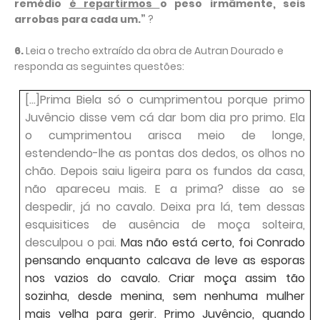
remédio
é repartirmos
o peso irmãmente, seis
arrobas para cada um.”
?
6.
Leia o trecho extraído da obra de Autran Dourado e
responda as seguintes questões:
[...]Prima Biela só o cumprimentou porque primo
Juvêncio disse vem cá dar bom dia pro primo. Ela
o cumprimentou arisca meio de longe,
estendendo-lhe as pontas dos dedos, os olhos no
chão. Depois saiu ligeira para os fundos da casa,
não apareceu mais. E a prima? disse ao se
despedir, já no cavalo. Deixa pra lá, tem dessas
esquisitices de ausência de moça solteira,
desculpou o pai.
Mas não está certo, foi Conrado
pensando enquanto calcava de leve as esporas
nos vazios do cavalo. Criar moça assim tão
sozinha, desde menina, sem nenhuma mulher
mais velha para gerir. Primo Juvêncio, quando