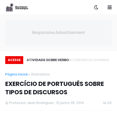
Responsive Advertisement
 SUBORDINADAS
ATIVIDADE SOBRE VERBO
AT
ACESSE
SUBSTANTIVAS
Página inicial
Gramática
EXERCÍCIO DE PORTUGUÊS SOBRE
TIPOS DE DISCURSOS
Professor Jean Rodrigues
junho 05, 2014
33