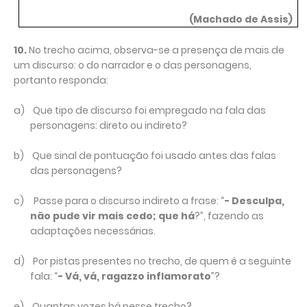
(Machado de Assis)
10.
No trecho acima, observa-se a presença de mais de
um discurso: o do narrador e o das personagens,
portanto responda:
a)
Que tipo de discurso foi empregado na fala das
personagens: direto ou indireto?
b)
Que sinal de pontuação foi usado antes das falas
das personagens?
c)
Passe para o discurso indireto a frase: “
- Desculpa,
não pude vir mais cedo; que há
?”, fazendo as
adaptações necessárias.
d)
Por pistas presentes no trecho, de quem é a seguinte
fala: “
- Vá, vá, ragazzo inflamorato
”?
e)
Quantas vozes há nesse trecho?