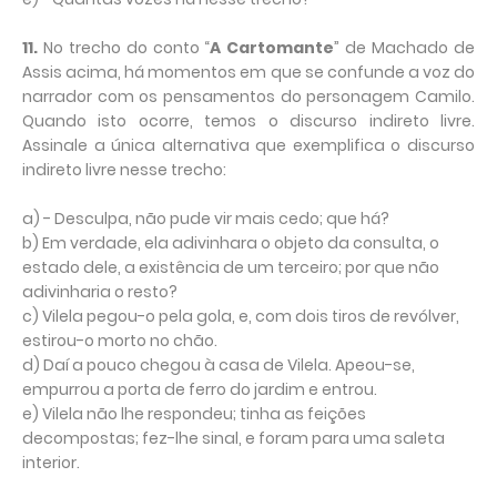
11.
No trecho do conto “
A Cartomante
” de Machado de
Assis acima, há momentos em que se confunde a voz do
narrador com os pensamentos do personagem Camilo.
Quando isto ocorre, temos o discurso indireto livre.
Assinale a única alternativa que exemplifica o discurso
indireto livre nesse trecho:
a) - Desculpa, não pude vir mais cedo; que há?
b) Em verdade, ela adivinhara o objeto da consulta, o
estado dele, a existência de um terceiro; por que não
adivinharia o resto?
c) Vilela pegou-o pela gola, e, com dois tiros de revólver,
estirou-o morto no chão.
d) Daí a pouco chegou à casa de Vilela. Apeou-se,
empurrou a porta de ferro do jardim e entrou.
e) Vilela não lhe respondeu; tinha as feições
decompostas; fez-lhe sinal, e foram para uma saleta
interior.