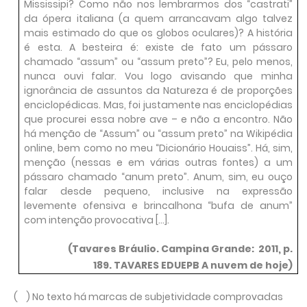
Mississipi? Como não nos lembrarmos dos “castrati”
da ópera italiana (a quem arrancavam algo talvez
mais estimado do que os globos oculares)? A história
é esta. A besteira é: existe de fato um pássaro
chamado “assum” ou “assum preto”? Eu, pelo menos,
nunca ouvi falar. Vou logo avisando que minha
ignorância de assuntos da Natureza é de proporções
enciclopédicas. Mas, foi justamente nas enciclopédias
que procurei essa nobre ave – e não a encontro. Não
há menção de “Assum” ou “assum preto” na Wikipédia
online, bem como no meu “Dicionário Houaiss”. Há, sim,
menção (nessas e em várias outras fontes) a um
pássaro chamado “anum preto”. Anum, sim, eu ouço
falar desde pequeno, inclusive na expressão
levemente ofensiva e brincalhona “bufa de anum”
com intenção provocativa [...].
(Tavares Bráulio. Campina Grande: 2011, p.
189. TAVARES EDUEPB A nuvem de hoje)
( ) No texto há marcas de subjetividade comprovadas