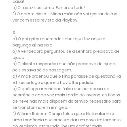
casa!
e)
O rapaz sussurrou: Eu sei de tudo!
f)
O garoto disse: - Minha mãe não vai gostar de me
ver com essa revista da Playboy.
3.
a)
O pai gritou querendo saber que fez aquela
bagunça ali na sala.
b)
A vendedora perguntou se a senhora precisava de
ajuda.
c)
O cliente respondeu que não precisava de ajuda,
pois estava só de passagem.
d)
A mãe ordenou que o filho parasse de questioná-la
e fizesse logo o que ela havia lhe pedido.
e)
O geólogo americano falou que por causa da
ocorrência cada vez mais tardia do inverno, os flocos
de neve não mais dispõem do tempo necessário para
se transformarem em gelo.
f)
William Roberto Cereja falou que o Naturalismo é
uma tendência que procura dar um novo tratamento
ao Realismo, atribuindo-lhe um caráter mais