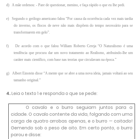
d)
A mãe ordenou: - Pare de questionar, menino, e faça rápido o que eu lhe pedi.
e)
Segundo o geólogo americano falou “Por causa da ocorrência cada vez mais tardia
do inverno, os flocos de neve não mais dispõem do tempo necessário para se
transformarem em gelo”.
f)
De acordo com o que falou William Roberto Cereja “O Naturalismo é uma
tendência que procura dar um novo tratamento ao Realismo, atribuindo-lhe um
caráter mais científico, com base nas teorias que circulavam na época.”
g)
Albert Einstein disse “A mente que se abre a uma nova ideia, jamais voltará ao seu
tamanho original.”
4.
Leia o texto 1 e responda o que se pede:
O cavalo e o burro seguiam juntos para a
cidade. O cavalo contente da vida, folgando com uma
carga de quatro arrobas apenas, e o burro — coitado!
Gemendo sob o peso de oito. Em certo ponto, o burro
parou e disse: