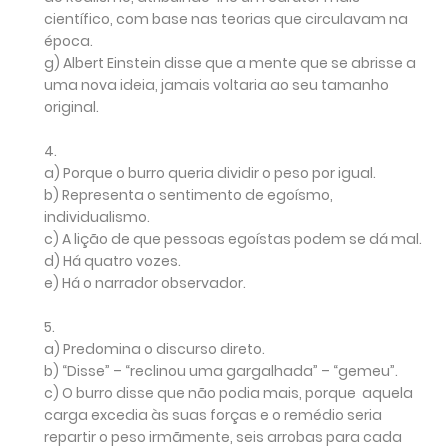
científico, com base nas teorias que circulavam na
época.
g)
Albert Einstein disse que a mente que se abrisse a
uma nova ideia, jamais voltaria ao seu tamanho
original.
4.
a)
Porque o burro queria dividir o peso por igual.
b)
Representa o sentimento de egoísmo,
individualismo.
c)
A lição de que pessoas egoístas podem se dá mal.
d)
Há quatro vozes.
e)
Há o narrador observador.
5.
a)
Predomina o discurso direto.
b)
“Disse” – “reclinou uma gargalhada” – “gemeu”.
c)
O burro disse que não podia mais, porque aquela
carga excedia às suas forças e o remédio seria
repartir o peso irmãmente, seis arrobas para cada