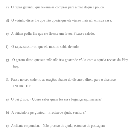
c)
O rapaz garantiu que levaria as compras para a mãe daqui a pouco.
d)
O vizinho disse-lhe que não queria que ele viesse mais ali, em sua casa.
e)
A vítima pediu-lhe que ele fizesse um favor. Ficasse calado.
f)
O rapaz sussurrou que ele mesmo sabia de tudo.
g)
O garoto disse que sua mãe não iria gostar de vê-lo com a aquela revista da Play
boy.
3.
Passe no seu caderno as orações abaixo do discurso direto para o discurso
INDIRETO:
a)
O pai gritou: - Quero saber quem fez essa bagunça aqui na sala?
b)
A vendedora perguntou: - Precisa de ajuda, senhora?
c)
A cliente respondeu: - Não preciso de ajuda, estou só de passagem.