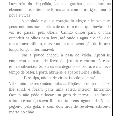
barcarola da despedida, lenta e graciosa, tais eram os
elementos recentes, que formavam, com os antigos, uma fé
nova e vivaz.
A verdade é que o coração ia alegre e impaciente,
pensando nas horas felizes de outrora e nas que haviam de
vir. Ao passar pela Glória, Camilo olhou para o mar,
estendeu os olhos para fora, até onde a água e o céu dão
um abraço infinito, e teve assim uma sensação do futuro,
longo, longo, interminável.
Daí a pouco chegou à casa de Vilela. Apeou-se,
empurrou a porta de ferro do jardim e entrou. A casa
estava silenciosa. Subiu os seis degraus de pedra, e mal teve
tempo de bater, a porta abriu-se, e apareceu-lhe Vilela.
- Desculpa, não pude vir mais cedo; que há?
Vilela não lhe respondeu; tinha as feições decompostas; fez-
lhe sinal, e foram para uma saleta interior. Entrando,
Camilo não pôde sufocar um grito de terror: - ao fundo
sobre o canapé, estava Rita morta e ensanguentada. Vilela
pegou-o pela gola, e, com dois tiros de revólver, estirou-o
morto no chão.