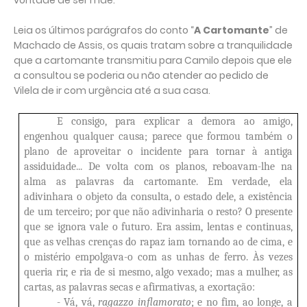
vontade de ser mãe.
Leia os últimos parágrafos do conto “
A Cartomante
” de
Machado de Assis, os quais tratam sobre a tranquilidade
que a cartomante transmitiu para Camilo depois que ele
a consultou se poderia ou não atender ao pedido de
Vilela de ir com urgência até a sua casa.
E consigo, para explicar a demora ao amigo,
engenhou qualquer causa; parece que formou também o
plano de aproveitar o incidente para tornar à antiga
assiduidade... De volta com os planos, reboavam-lhe na
alma as palavras da cartomante. Em verdade, ela
adivinhara o objeto da consulta, o estado dele, a existência
de um terceiro; por que não adivinharia o resto? O presente
que se ignora vale o futuro. Era assim, lentas e continuas,
que as velhas crenças do rapaz iam tornando ao de cima, e
o mistério empolgava-o com as unhas de ferro. Às vezes
queria rir, e ria de si mesmo, algo vexado; mas a mulher, as
cartas, as palavras secas e afirmativas, a exortação:
- Vá, vá,
ragazzo inflamorato
; e no fim, ao longe, a