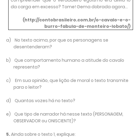
compreender que o verdadeiro egoísmo era aliviá-lo
da carga em excesso? Tome! Gema dobrada agora…
(http://contobrasileiro.com.br/o-cavalo-e-o-
burro-fabula-de-monteiro-lobato/)
a)
No texto acima, por que os personagens se
desentenderam?
b)
Que comportamento humano a atitude do cavalo
representa?
c)
Em sua opinião, que lição de moral o texto transmite
para o leitor?
d)
Quantas vozes há no texto?
e)
Que tipo de narrador há nesse texto (PERSONAGEM,
OBSERVADOR ou ONISCIENTE)?
5.
Ainda sobre o texto 1, explique: