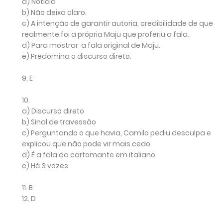
a)
Notícia
b)
Não deixa claro.
c)
A intenção de garantir autoria, credibilidade de que
realmente foi a própria Maju que proferiu a fala.
d)
Para mostrar a fala original de Maju.
e)
Predomina o discurso direto.
9.
E
10.
a)
Discurso direto
b)
Sinal de travessão
c)
Perguntando o que havia, Camilo pediu desculpa e
explicou que não pode vir mais cedo.
d)
É a fala da cartomante em italiano
e)
Há 3 vozes
11.
B
12.
D