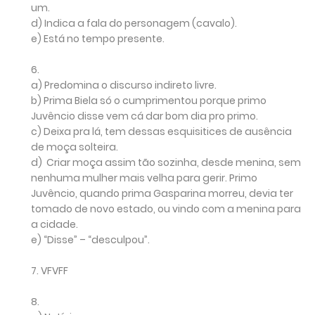
um.
d)
Indica a fala do personagem (cavalo).
e)
Está no tempo presente.
6.
a)
Predomina o discurso indireto livre.
b)
Prima Biela só o cumprimentou porque primo
Juvêncio disse vem cá dar bom dia pro primo.
c)
Deixa pra lá, tem dessas esquisitices de ausência
de moça solteira.
d)
Criar moça assim tão sozinha, desde menina, sem
nenhuma mulher mais velha para gerir. Primo
Juvêncio, quando prima Gasparina morreu, devia ter
tomado de novo estado, ou vindo com a menina para
a cidade.
e)
“Disse” – “desculpou”.
7.
VFVFF
8.