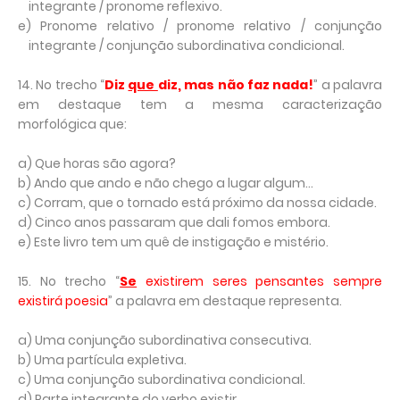
integrante / pronome reflexivo.
e) Pronome relativo / pronome relativo / conjunção
integrante / conjunção subordinativa condicional.
14. No trecho “
Diz
que
diz, mas não faz nada!
” a palavra
em destaque tem a mesma caracterização
morfológica que:
a) Que horas são agora?
b) Ando que ando e não chego a lugar algum...
c)
Corram, que o tornado está próximo da nossa cidade
.
d)
Cinco anos passaram que dali fomos embora.
e)
Este livro tem um quê de instigação e mistério.
15. No trecho “
Se
existirem seres pensantes sempre
existirá poesia
” a palavra em destaque representa.
a) Uma conjunção subordinativa consecutiva.
b) Uma partícula expletiva.
c) Uma conjunção subordinativa condicional.
d) Parte integrante do verbo existir.