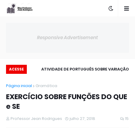
Responsive Advertisement
 NOMINAL
ATIVIDADE DE PORTUGUÊS SOBRE VARIAÇÃO
ACESSE
LINGUÍSTICA
Página inicial
Gramática
EXERCÍCIO SOBRE FUNÇÕES DO QUE
e SE
Professor Jean Rodrigues
julho 27, 2018
15