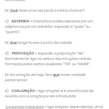
EX:
Quê
! Mais uma vez perdi a minha chance?!
c)
ADVÉRBIO
= intensifica a ideia expressa por um
adjetivo ou por um advérbio; equivale a “quão” ou
“quanto”.
EX:
Que
longe ficava o posto da cidade.
d)
PREPOSIÇÃO
= equivale a preposição “de”.
Normalmente liga os verbos das locuções verbais
formadas pelos verbos auxiliares “TER” ou “HAVER”.
EX: Na votação de hoje, tem
que
haver unidade
parlamentar.
e)
CONJUNÇÃO
= liga orações e é classificada de
acordo com a oração por ela introduzida:
·
Conjunção integrante
= liga orações dependentes. Uma