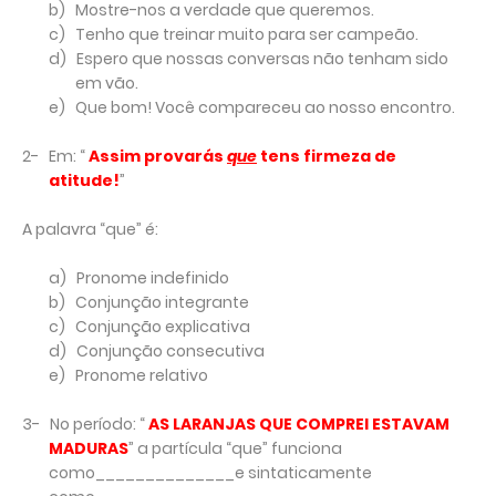
b)
Mostre-nos a verdade que queremos.
c)
Tenho que treinar muito para ser campeão.
d)
Espero que nossas conversas não tenham sido
em vão.
e)
Que bom! Você compareceu ao nosso encontro.
2-
Em: “
Assim provarás
que
tens firmeza de
atitude!
”
A palavra “que” é:
a)
Pronome indefinido
b)
Conjunção integrante
c)
Conjunção explicativa
d)
Conjunção consecutiva
e)
Pronome relativo
3-
No período: “
AS LARANJAS QUE COMPREI ESTAVAM
MADURAS
” a partícula “que” funciona
como______________e sintaticamente