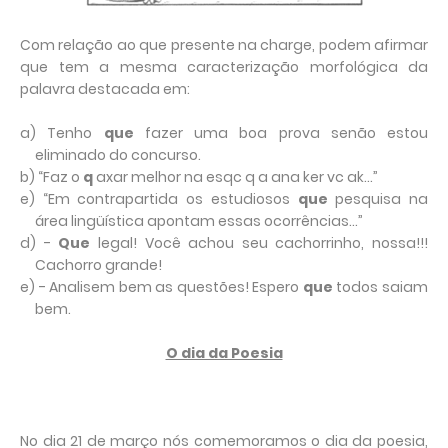
Com relação ao que presente na charge, podem afirmar
que tem a mesma caracterização morfológica da
palavra destacada em:
a) Tenho
que
fazer uma boa prova senão estou
eliminado do concurso.
b) “Faz o
q
axar melhor na esqc q a ana ker vc ak...”
e) “Em contrapartida os estudiosos
que
pesquisa na
área lingüística apontam essas ocorrências...”
d) -
Que
legal! Você achou seu cachorrinho, nossa!!!
Cachorro grande!
e) - Analisem bem as questões! Espero
que
todos saiam
bem.
O dia da Poesia
No dia 21 de março nós comemoramos o dia da poesia,