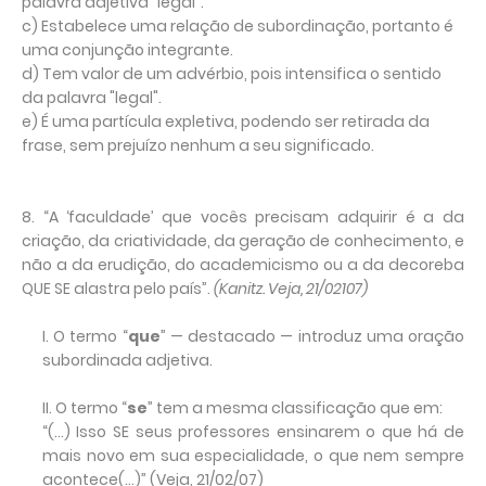
palavra adjetiva "legal".
c) Estabelece uma relação de subordinação, portanto é
uma conjunção integrante.
d) Tem valor de um advérbio, pois intensifica o sentido
da palavra "legal".
e) É uma partícula expletiva, podendo ser retirada da
frase, sem prejuízo nenhum a seu significado.
8. “A ‘faculdade’ que vocês precisam adquirir é a da
criação, da criatividade, da geração de conhecimento, e
não a da erudição, do academicismo ou a da decoreba
QUE SE alastra pelo país”.
(Kanitz. Veja, 21/02107)
I. O termo “
que
” — destacado — introduz uma oração
subordinada adjetiva.
II. O termo “
se
” tem a mesma classificação que em:
“(...) Isso SE seus professores ensinarem o que há de
mais novo em sua especialidade, o que nem sempre
acontece(...)” (Veja, 21/02/07)