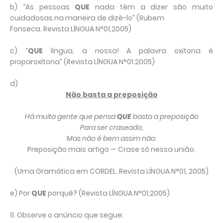
b) “As pessoas
QUE
nada têm a dizer são muito
cuidadosas na maneira de dizê-lo” (Rubem
Fonseca. Revista LÍNGUA N°01,2005)
c) “
QUE
língua, a nossa! A palavra oxítona é
proparoxítona” (Revista LÍNGUA N°01.2005)
d)
Não basta a preposição
Há muita gente que pensa
QUE
basta a preposição
Para ser craseado,
Mas não é bem assim não:
Preposição mais artigo — Crase só nessa união.
(Uma Gramática em CORDEL. Revista LÍNGUA N°01, 2005)
e) Por
QUE
porquê? (Revista LÍNGUA N°01,2005)
11. Observe o anúncio que segue: