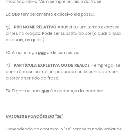
modificando-o. Vem sempre no inicio da frase.
Ex:
Que
temperamento explosivo ela possui.
g)
PRONOME RELATIVO
= substitui um termo expresso
antes na oração. Pode ser substituído por (o qual, a qual,
os quais, as quais).
EX: Amor é fogo
que
arde sem se ver.
h)
PARTÍCULA EXPLETIVA OU DE REALCE
= emprega-se
como ênfase ou realce, podendo ser dispensada, sem
alterar o sentido da frase.
EX: Diga-me qual
que
é o endereço da locadora.
VALORES E FUNÇÕES DO “SE”
Dependendo do contexto, o “se” também pode variar de