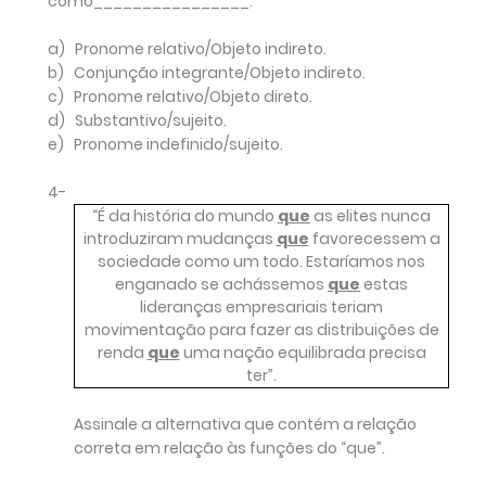
como________________.
a)
Pronome relativo/Objeto indireto.
b)
Conjunção integrante/Objeto indireto.
c)
Pronome relativo/Objeto direto.
d)
Substantivo/sujeito.
e)
Pronome indefinido/sujeito.
4-
“É da história do mundo
que
as elites nunca
introduziram mudanças
que
favorecessem a
sociedade como um todo. Estaríamos nos
enganado se achássemos
que
estas
lideranças empresariais teriam
movimentação para fazer as distribuições de
renda
que
uma nação equilibrada precisa
ter”.
Assinale a alternativa que contém a relação
correta em relação às funções do “que”.