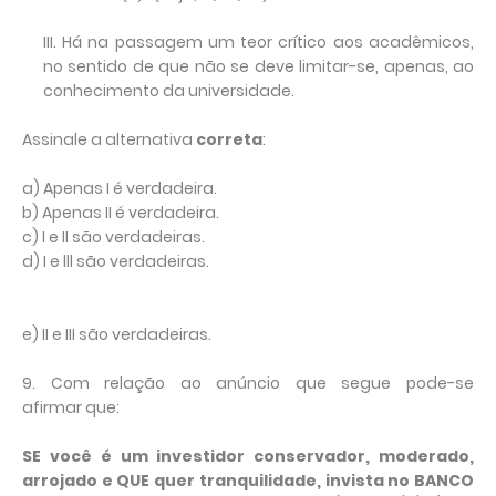
III. Há na passagem um teor crítico aos acadêmicos,
no sentido de que não se deve limitar-se, apenas, ao
conhecimento da universidade.
Assinale a alternativa
correta
:
a) Apenas I é verdadeira.
b) Apenas II é verdadeira.
c) I e II são verdadeiras.
d) I e lll são verdadeiras.
e) II e III são verdadeiras.
9. Com relação ao anúncio que segue pode-se
afirmar que:
SE você é um investidor conservador, moderado,
arrojado e QUE quer tranquilidade, invista no BANCO