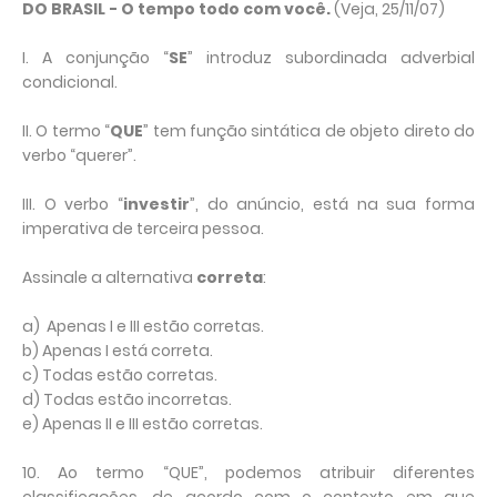
DO BRASIL - O tempo todo com você.
(Veja, 25/11/07)
I. A conjunção “
SE
” introduz subordinada adverbial
condicional.
II. O termo “
QUE
” tem função sintática de objeto direto do
verbo “querer”.
III. O verbo “
investir
”, do anúncio, está na sua forma
imperativa de terceira pessoa.
Assinale a alternativa
correta
:
a) Apenas I e III estão corretas.
b) Apenas I está correta.
c) Todas estão corretas.
d) Todas estão incorretas.
e) Apenas II e III estão corretas.
10. Ao termo “QUE”, podemos atribuir diferentes