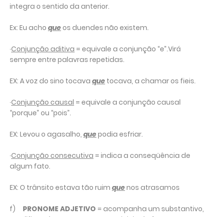
integra o sentido da anterior.
Ex: Eu acho
que
os duendes não existem.
·
Conjunção aditiva
= equivale a conjunção “e”.Virá
sempre entre palavras repetidas.
EX: A voz do sino tocava
que
tocava, a chamar os fieis.
·
Conjunção causal
= equivale a conjunção causal
“porque” ou “pois”.
EX: Levou o agasalho,
que
podia esfriar.
·
Conjunção consecutiva
= indica a conseqüência de
algum fato.
EX: O trânsito estava tão ruim
que
nos atrasamos
f)
PRONOME ADJETIVO
= acompanha um substantivo,