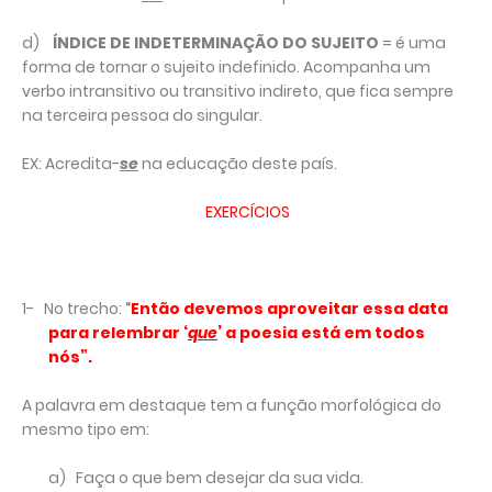
d)
ÍNDICE DE INDETERMINAÇÃO DO SUJEITO
= é uma
forma de tornar o sujeito indefinido. Acompanha um
verbo intransitivo ou transitivo indireto, que fica sempre
na terceira pessoa do singular.
EX: Acredita-
se
na educação deste país.
EXERCÍCIOS
1-
No trecho:
“
Então devemos aproveitar essa data
para relembrar ‘
que
’ a poesia está em todos
nós”.
A palavra em destaque tem a função morfológica do
mesmo tipo em:
a)
Faça o que bem desejar da sua vida.