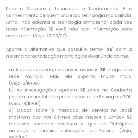
Para o Mackenzie, tecnologia é fundamental. E o
conhecimento de quem usa essa tecnologia mais ainda.
Afinal, não adianta a tecnologia armazenar cada vez
mais informação SE você não tiver informação para
armazenar.
(Veja, 23103/07)
Aponte a alternativa que possui o termo “
SE
” com a
mesma caracterização morfológica do anúncio acima.
a) A cada segundo, seis novos usuários
SE
integram à
rede mundial. Mas ela suporta muito mais.
(Veja,18/10/06)
b) As investigações apuram
SE
erros no Cindacta
podem ter contribuído pra o desastre do Boeing da GOL.
(Veja, 18/10/06)
c) Dados sobre o mercado de cerveja no Brasil
mostram que nos últimos doze meses a AmBev
SE
manteve reinando absoluta e que da Petrópolis
ameaça a terceira colocação, da Femsa. (Veja,
18/10/06)