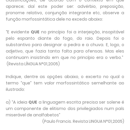
classificações, de acordo com o contexto em que
aparece; daí este poder ser: advérbio, preposição,
pronome relativo, conjunção integrante etc, observe a
função morfossintática dele no excedo abaixo:
“E evidente
QUE
no princípio foi a interjeição, insopitável
pelo espanto diante do fogo, do raio. Depois foi o
substantivo para designar a pedra e a chuva. E, logo, o
adjetivo, que fazia tanta falta para ofensas. Mas eles
continuam insistindo em que no princípio era o verbo.”
(Revista LÍNGUA N°01,2005)
Indique, dentre as opções abaixo, o excerto no qual o
termo “que” tem valor morfossintático semelhante ao
ilustrado:
a) “A ideia
QUE
a linguagem escrita precisa ser solene é
um componente de elitismo dos privilegiados num país
miserável de analfabetos”
(Paulo Francis. Revista LINGUA N°01,2005)