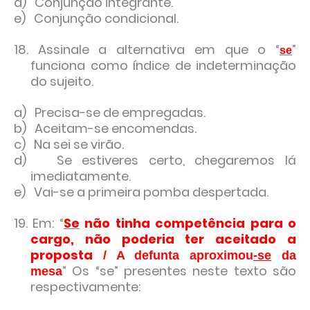
d) Conjunção integrante.
e) Conjunção condicional.
18. Assinale a alternativa em que o “
”
se
funciona como índice de indeterminação
do sujeito.
a) Precisa-se de empregadas.
b) Aceitam-se encomendas.
c) Na sei se virão.
d) Se estiveres certo, chegaremos lá
imediatamente.
e) Vai-se a primeira pomba despertada.
19. Em: “
Se
não tinha competência para o
cargo,
não poderia ter aceitado a
proposta
/ A defunta aproximou
-se
da
” Os “se” presentes neste texto são
mesa
respectivamente: