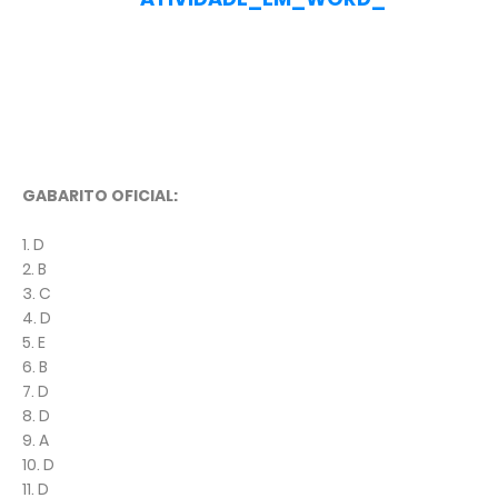
GABARITO OFICIAL:
1. D
2. B
3. C
4. D
5. E
6. B
7. D
8. D
9. A
10. D
11. D