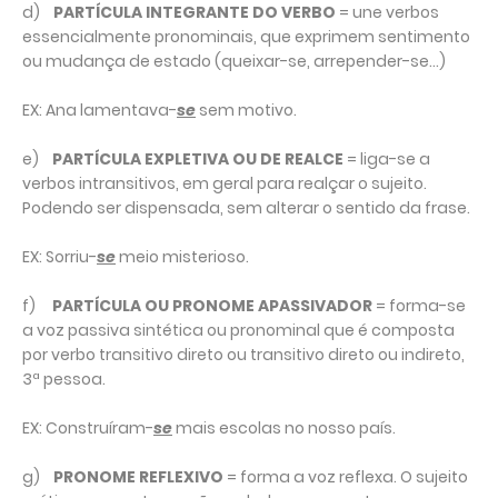
d)
PARTÍCULA INTEGRANTE DO VERBO
= une verbos
essencialmente pronominais, que exprimem sentimento
ou mudança de estado (queixar-se, arrepender-se...)
EX: Ana lamentava-
se
sem motivo.
e)
PARTÍCULA EXPLETIVA OU DE REALCE
= liga-se a
verbos intransitivos, em geral para realçar o sujeito.
Podendo ser dispensada, sem alterar o sentido da frase.
EX: Sorriu-
se
meio misterioso.
f)
PARTÍCULA OU PRONOME APASSIVADOR
= forma-se
a voz passiva sintética ou pronominal que é composta
por verbo transitivo direto ou transitivo direto ou indireto,
3ª pessoa.
EX: Construíram-
se
mais escolas no nosso país.
g)
PRONOME REFLEXIVO
= forma a voz reflexa. O sujeito