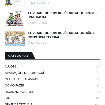
maio 23, 2012
ATIVIDADE DE PORTUGUÊS SOBRE FIGURAS DE
LINGUAGEM
abril 10, 2018
ATIVIDADE DE PORTUGUÊS SOBRE COESÃO E
COERÊNCIA TEXTUAL
julho 27, 2013
CATEGORIAS
AULÕES
(2)
AVALIAÇÕES DE PORTUGUÊS
(24)
CLASSES DE PALAVRAS
(19)
COMO FAZER
(4)
DICAS NO YOU TUBE
(7)
EJA
(10)
GÊNEROS TEXTUAIS
(63)