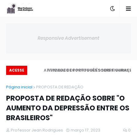
Responsive Advertisement
 NOMINAL
ATIVIDADE DE PORTUGUÊS SOBRE VARIAÇÃO
ATIVIDADE DE PORTUGUÊS SOBRE FIGURAS 
ACESSE
LINGUÍSTICA
LINGUAGE
Página inicial
PROPOSTA DE REDAÇÃO
PROPOSTA DE REDAÇÃO SOBRE "O
AUMENTO DA DEPRESSÃO ENTRE OS
BRASILEIROS"
Professor Jean Rodrigues
março 17, 2023
0