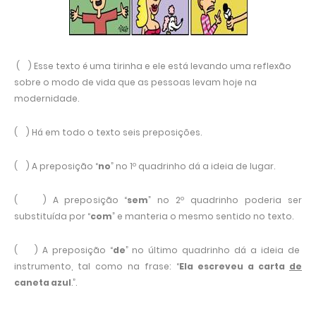
( ) Esse texto é uma tirinha e ele está levando uma reflexão
sobre o modo de vida que as pessoas levam hoje na
modernidade.
( ) Há em todo o texto seis preposições.
( ) A preposição “
no
” no 1º quadrinho dá a ideia de lugar.
( ) A preposição “
sem
” no 2º quadrinho poderia ser
substituída por “
com
” e manteria o mesmo sentido no texto.
( ) A preposição “
de
” no último quadrinho dá a ideia de
instrumento, tal como na frase: “
Ela escreveu a carta
de
caneta azul
.”.