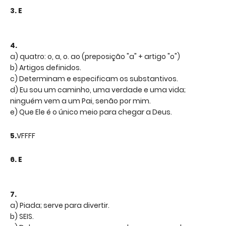
3. E
4.
a) quatro: o, a, o. ao (preposição "a" + artigo "o")
b) Artigos definidos.
c) Determinam e especificam os substantivos.
d) Eu sou um caminho, uma verdade e uma vida;
ninguém vem a um Pai, senão por mim.
e) Que Ele é o único meio para chegar a Deus.
5.
VFFFF
6. E
7.
a) Piada; serve para divertir.
b) SEIS.