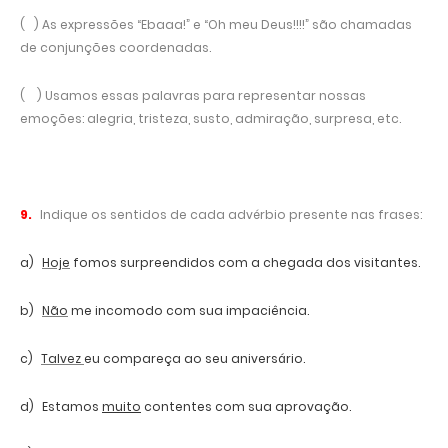
( ) As expressões “Ebaaa!” e “Oh meu Deus!!!!” são chamadas
de conjunções coordenadas.
( ) Usamos essas palavras para representar nossas
emoções: alegria, tristeza, susto, admiração, surpresa, etc.
9.
Indique os sentidos de cada advérbio presente nas frases:
a)
Hoje
fomos surpreendidos com a chegada dos visitantes.
b)
Não
me incomodo com sua impaciência.
c)
Talvez
eu compareça ao seu aniversário.
d)
Estamos
muito
contentes com sua aprovação.