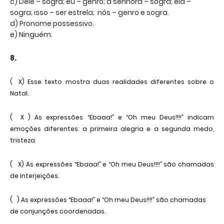
c) Dele – sogra; eu – genro; a senhora – sogra; ela –
sogra; isso – ser estrela; nós – genro e sogra.
d) Pronome possessivo.
e) Ninguém.
8.
( X) Esse texto mostra duas realidades diferentes sobre o
Natal.
( X ) As expressões “Ebaaa!” e “Oh meu Deus!!!!” indicam
emoções diferentes: a primeira alegria e a segunda medo,
tristeza.
( X) As expressões “Ebaaa!” e “Oh meu Deus!!!!” são chamadas
de interjeições.
( ) As expressões “Ebaaa!” e “Oh meu Deus!!!!” são chamadas
de conjunções coordenadas.