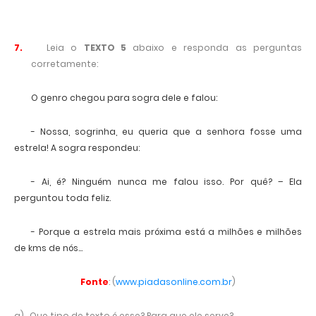
7.
Leia o
TEXTO 5
abaixo e responda as perguntas
corretamente:
O genro chegou para sogra dele e falou:
- Nossa, sogrinha, eu queria que a senhora fosse uma
estrela! A sogra respondeu:
- Ai, é? Ninguém nunca me falou isso. Por quê? – Ela
perguntou toda feliz.
- Porque a estrela mais próxima está a milhões e milhões
de kms de nós...
Fonte
: (
www.piadasonline.com.br
)
a)
Que tipo de texto é esse? Para que ele serve?