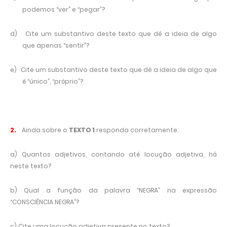
podemos “ver” e “pegar”?
d)
Cite um substantivo deste texto que dê a ideia de algo
que apenas “sentir”?
e)
Cite um substantivo deste texto que dê a ideia de algo que
é “único”, “próprio”?
2.
Ainda sobre o
TEXTO 1
responda corretamente:
a) Quantos adjetivos, contando até locução adjetiva, há
neste texto?
b) Qual a função da palavra “NEGRA” na expressão
“CONSCIÊNCIA NEGRA”?
c) Cite uma locução adjetiva presente no texto?