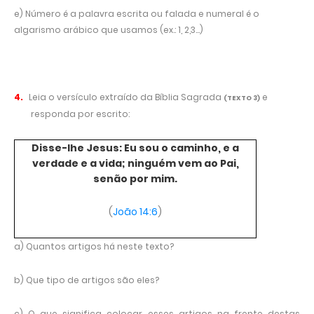
e) Número é a palavra escrita ou falada e numeral é o
algarismo arábico que usamos (ex.: 1, 2,3...)
4.
Leia o versículo extraído da Bíblia Sagrada
e
(TEXTO 3)
responda por escrito:
Disse-lhe Jesus: Eu sou o caminho, e a
verdade e a vida; ninguém vem ao Pai,
senão por mim.
(
João 14:6
)
a) Quantos artigos há neste texto?
b) Que tipo de artigos são eles?
c) O que significa colocar esses artigos na frente destas