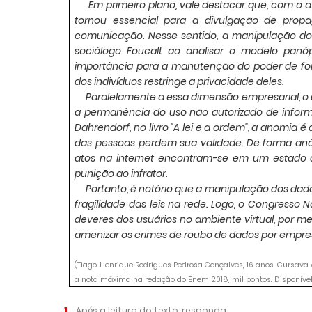
Em primeiro plano, vale destacar que, com o
tornou essencial para a divulgação de propa
comunicação. Nesse sentido, a manipulação do
sociólogo Foucalt ao analisar o modelo panó
importância para a manutenção do poder de fo
dos indivíduos restringe a privacidade deles.
Paralelamente a essa dimensão empresarial, o d
a permanência do uso não autorizado de inform
Dahrendorf, no livro "A lei e a ordem", a anomi
das pessoas perdem sua validade. De forma an
atos na internet encontram-se em um estado de
punição ao infrator.
Portanto, é notório que a manipulação dos dad
fragilidade das leis na rede. Logo, o Congresso 
deveres dos usuários no ambiente virtual, por me
amenizar os crimes de roubo de dados por empresa
(Tiago Henrique Rodrigues Pedrosa Gonçalves, 16 anos. Cursava
a nota máxima na redação do Enem 2018, mil pontos. Disponível 
1.
Após a leitura do texto, responda: