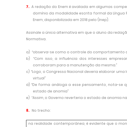
7.
A redação do Enem é avaliada em algumas competê
domínio da modalidade escrita formal da Língua 
Enem, disponibilizada em 2018 pelo (Inep).
Assinale a única alternativa em que o aluno da redaç
Normativa.
a)
“observa-se como o controle do comportamento dos
b)
“Com isso, a influência dos interesses empres
corroboram para a manutenção da mesma.”
c)
“Logo, o Congresso Nacional deveria elaborar uma l
virtual”
d)
“De forma análoga a esse pensamento, nota-se q
estado de anomia”
e)
“Assim, o Governo reverteria o estado de anomia na 
8.
No trecho:
na realidade contemporânea, é evidente que o mon