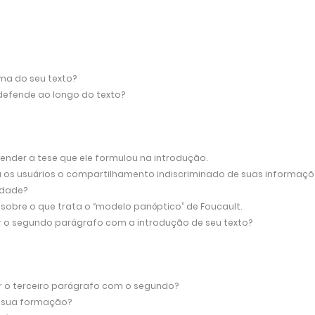
ma do seu texto?
 defende ao longo do texto?
fender a tese que ele formulou na introdução.
 os usuários o compartilhamento indiscriminado de suas informaçõ
idade?
 sobre o que trata
o “modelo panóptico” de Foucault.
ar o segundo parágrafo com a introdução de seu texto?
ar o terceiro parágrafo com o segundo?
a sua formação?