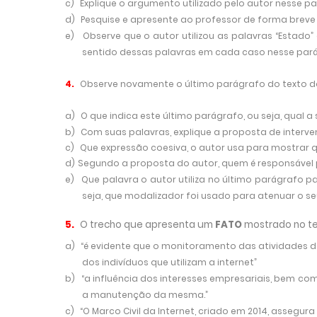
c)
Explique o argumento utilizado pelo autor nesse pa
d)
Pesquise e apresente ao professor de forma breve o 
e)
Observe que o autor utilizou as palavras “Estado” 
sentido dessas palavras em cada caso nesse pará
4.
Observe novamente o último parágrafo do texto d
a)
O que indica este último parágrafo, ou seja, qual 
b)
Com suas palavras, explique a proposta de interve
c)
Que expressão coesiva, o autor usa para mostrar qu
d)
Segundo a proposta do autor, quem é responsável p
e)
Que palavra o autor utiliza no último parágrafo p
seja, que modalizador foi usado para atenuar o s
5.
O trecho que apresenta um
FATO
mostrado no te
a)
“é evidente que o monitoramento das atividades d
dos indivíduos que utilizam a internet”
b)
“a influência dos interesses empresariais, bem c
a manutenção da mesma.”
c)
“O Marco Civil da Internet, criado em 2014, assegur