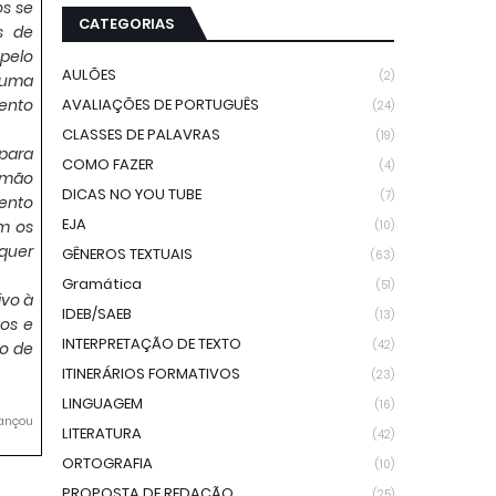
os se
CATEGORIAS
s de
pelo
AULÕES
(2)
 uma
ento
AVALIAÇÕES DE PORTUGUÊS
(24)
CLASSES DE PALAVRAS
(19)
 para
COMO FAZER
(4)
emão
DICAS NO YOU TUBE
(7)
mento
EJA
m os
(10)
quer
GÊNEROS TEXTUAIS
(63)
Gramática
(51)
ivo à
IDEB/SAEB
(13)
tos e
INTERPRETAÇÃO DE TEXTO
(42)
to de
ITINERÁRIOS FORMATIVOS
(23)
LINGUAGEM
(16)
cançou
LITERATURA
(42)
ORTOGRAFIA
(10)
PROPOSTA DE REDAÇÃO
(25)