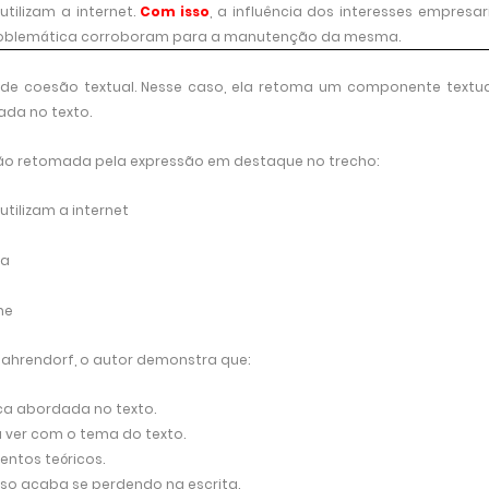
tilizam a internet.
Com isso
, a influência dos interesses empresari
roblemática corroboram para a manutenção da mesma.
 coesão textual. Nesse caso, ela retoma um componente textua
ada no texto.
ção retomada pela expressão em destaque no trecho:
utilizam a internet
ca
ne
ahrendorf, o autor demonstra que:
a abordada no texto.
 ver com o tema do texto.
entos teóricos.
so acaba se perdendo na escrita.