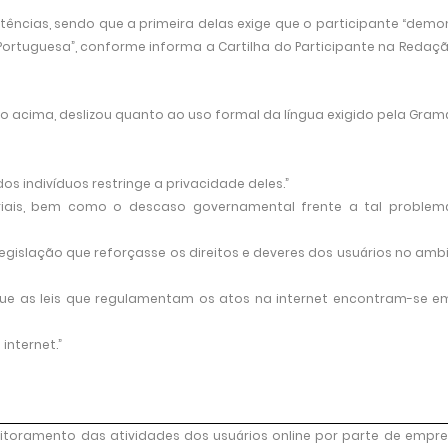
ncias, sendo que a primeira delas exige que o participante “demo
Portuguesa”, conforme informa a Cartilha do Participante na Redaç
ão acima, deslizou quanto ao uso formal da língua exigido pela Gram
 indivíduos restringe a privacidade deles.”
ariais, bem como o descaso governamental frente a tal problem
egislação que reforçasse os direitos e deveres dos usuários no amb
ue as leis que regulamentam os atos na internet encontram-se 
internet.”
itoramento das atividades dos usuários online por parte de empr