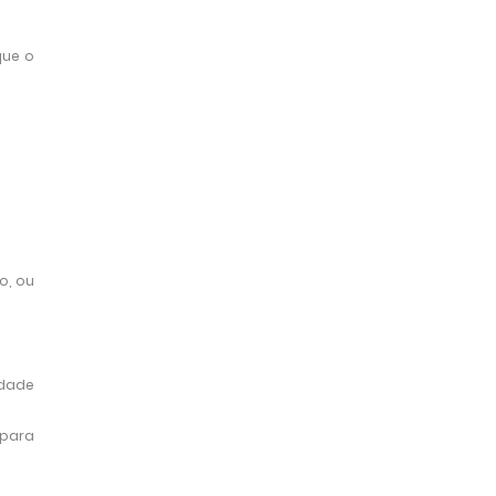
que o
o, ou
idade
 para