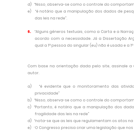
d)
“Nisso, observa-se como o controle do comportamen
e)
“é notório que a manipulação dos dados de pesq
das leis na rede”.
6.
“Alguns gêneros textuais, como a Carta e a Narraçã
acordo com a necessidade. Já a Dissertação Arg
qual a 1ª pessoa do singular (eu) não é usada e a 1ª
Com base na orientação dada pelo site, assinale a
autor.
a)
“é evidente que o monitoramento das ativid
privacidade”
b)
“Nisso, observa-se como o controle do comportamen
c)
“Portanto, é notório que a manipulação dos dad
fragilidade das leis na rede”
d)
“nota-se que as leis que regulamentam os atos n
e)
O Congresso precisa criar uma legislação que nos 
"