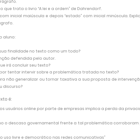
rágrafo.
que trata o livro “A lei e a ordem” de
Dahrendorf.
com inicial maiúscula e depois “estado” com inicial minúscula. Expli
grafo.
o aluno:
a sua finalidade no texto como um todo?
nção defendida pelo autor.
e irá concluir seu texto?
or tentar intervir sobre a problemática tratada no texto?
ara não generalizar ou tornar taxativa a sua proposta de intervençã
eu discurso?
xto é:
os usuários online por parte de empresas implica a perda da privac
omo o descaso governamental frente a tal problemática corroboram
a o uso livre e democrático nas redes comunicativas”