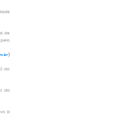
idade
l, de
 pelo
m.br
)
ÃO do
da da
ivo à