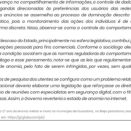
 avanço no compartilhamento de informações, o controle de dad
gandas direcionadas às preferências dos usuários das rede
s anúncios se assemelha ao processo de dominação descrito 
ptico, pois o monitoramento das ações dos indivíduos é de
rma discreta. Nisso, observa-se como o controle do comportam
escaso do Estado, principalmente na esfera legislativa, contribui
ações pessoais para fins comerciais. Conforme o sociólogo al
a é a condição social em que as normas reguladoras do comporta
áloga a esse pensamento, nota-se que as leis que regulamenta
 anomia, pelo fato de serem infringidas, por vezes, sem qual
os de pesquisa dos utentes se configura como um problema relat
Nacional deveria elaborar uma legislação que reforçasse os direi
io de reuniões com especialistas em segurança digital, com o fi
s. Assim, o Governo reverteria o estado de anomia na internet.
 o 2º ano do ensino médio e mora no município de Guarabira, no Brejo paraibano, al
em: https://g1.globo.com/pb)