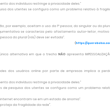
to dos indivíduos restringe a privacidade deles.”
uisa dos utentes se configura como um problema relativo à fragil
o, por exemplo, aceitam o uso da 1ª pessoa, do singular ou do plura
umentativa se caracteriza pelo afastamento autor-leitor, motivo
 pessoa do plural (nós) deve ser evitada”.
(
https://querobolsa.co
 única alternativa em que o trecho
NÃO
apresenta IMPESSOALIZAÇ
ades dos usuários online por parte de empresas implica a per
to dos indivíduos restringe a privacidade deles.”
os de pesquisa dos utentes se configura como um problema relat
a internet encontram-se em um estado de anomia”.
proteja da fragilidade da rede".