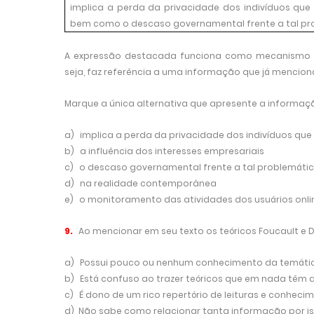
implica a perda da privacidade dos indivíduos que u
bem como o descaso governamental frente a tal p
A expressão destacada funciona como mecanismo de
seja, faz referência a uma informação que já mencion
Marque a única alternativa que apresente a informa
a)
implica a perda da privacidade dos indivíduos que 
b)
a influência dos interesses empresariais
c)
o descaso governamental frente a tal problemáti
d)
na realidade contemporânea
e)
o monitoramento das atividades dos usuários onli
9.
Ao mencionar em seu texto os teóricos Foucault e
D
a)
Possui pouco ou nenhum conhecimento da temátic
b)
Está confuso ao trazer teóricos que em nada têm a
c)
É dono de um rico repertório de leituras e conhecim
d)
Não sabe como relacionar tanta informação por is