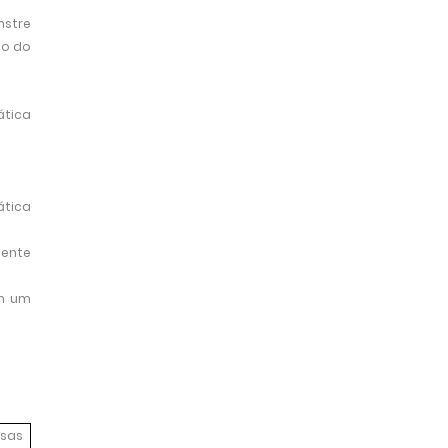
nstre
ão do
ática
ática
iente
em um
esas