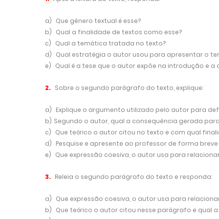
a)
Que gênero textual é esse?
b)
Qual a finalidade de textos como esse?
c)
Qual a temática tratada no texto?
d)
Qual estratégia o autor usou para apresentar o te
e)
Qual é a tese que o autor expõe na introdução e a
2.
Sobre o segundo parágrafo do texto, explique:
a)
Explique o argumento utilizado pelo autor para de
b)
Segundo o autor, qual a consequência gerada para
c)
Que teórico o autor citou no texto e com qual final
d)
Pesquise e apresente ao professor de forma breve
e)
Que expressão coesiva, o autor usa para relacion
3.
Releia o segundo parágrafo do texto e responda:
a)
Que expressão coesiva, o autor usa para relacion
b)
Que teórico o autor citou nesse parágrafo e qual 